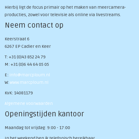
Hierbij ligt de focus primair op het maken van meercamera-
producties, zowel voor televisie als online via livestreams.
Neem contact op
Keerstraat 6
6267 EP Cadier en Keer
T: +31 (0)43 852 24 79
M: +31 (0)6 44 64 05 05
E:
info@marcploum.nl
W:
www.marcploum.nl
KvK: 14081179
Algemene voorwaarden
Openingstijden kantoor
Maandag tot vrijdag: 9:00 - 17:00
In het weekend ben ik telefonisch bereikbaar.