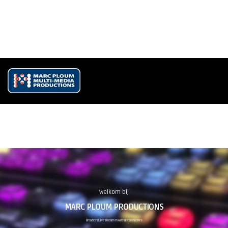
+31 (0)43 852 24 79
+31 (0)6 44 64 05 05
info@marcploum.nl
Ma - Vr 8:00 - 17:30
W
e
l
k
o
m
b
i
j
M
A
R
C
P
L
O
U
M
P
R
O
D
U
C
T
I
O
N
S
Broadcast, livestream en website producties